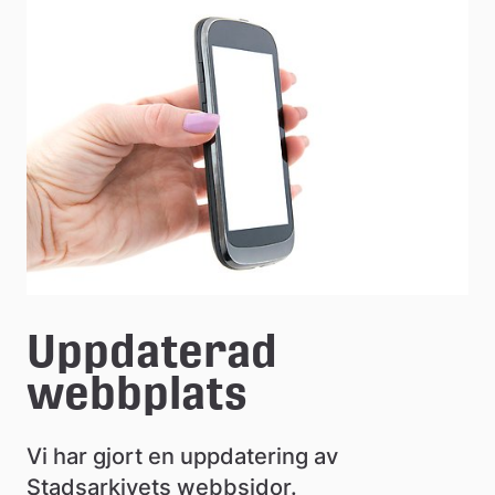
e
å
k
o
m
m
u
n
Uppdaterad 
webbplats
Vi har gjort en uppdatering av 
Stadsarkivets webbsidor.