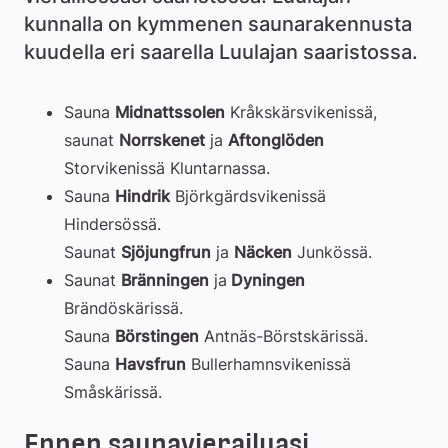
kunnalla on kymmenen saunarakennusta 
kuudella eri saarella Luulajan saaristossa.
Sauna 
Midnattssolen
 Kråkskärsvikenissä, 
saunat 
Norrskenet
 ja 
Aftonglöden
Storvikenissä Kluntarnassa.
Sauna 
Hindrik
 Björkgärdsvikenissä 
Hindersössä.
Saunat 
Sjöjungfrun
 ja 
Näcken
 Junkössä.
Saunat 
Bränningen
 ja
 Dyningen
Brändöskärissä.
Sauna 
Börstingen
 Antnäs-Börstskärissä.
Sauna 
Havsfrun
 Bullerhamnsvikenissä 
Småskärissä.
Ennen saunavierailuasi