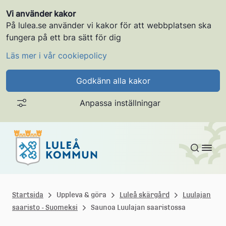
Vi använder kakor
På lulea.se använder vi kakor för att webbplatsen ska
fungera på ett bra sätt för dig
Läs mer i vår cookiepolicy
Godkänn alla kakor
Anpassa inställningar
Gå till innehållet
L
u
Startsida
Uppleva & göra
Luleå skärgård
Luulajan
saaristo - Suomeksi
Saunoa Luulajan saaristossa
l