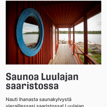
e
å
k
o
m
m
u
n
Saunoa Luulajan 
saaristossa
Nauti ihanasta saunakylvystä 
vieraillessasi saaristossa! Luulajan 