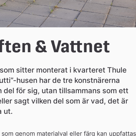
ften & Vattnet
som sitter monterat i kvarteret Thule 
rutti”-husen har de tre konstnärerna 
del för sig, utan tillsammans som ett 
ler sagt vilken del som är vad, det är 
a ut.
g som genom materialval eller färg kan uppfattas 