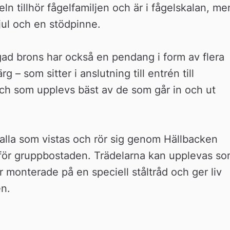
n tillhör fågelfamiljen och är i fågelskalan, men
hjul och en stödpinne.
gad brons har också en pendang i form av flera 
g – som sitter i anslutning till entrén till 
h som upplevs bäst av de som går in och ut 
alla som vistas och rör sig genom Hällbacken 
för gruppbostaden. Trädelarna kan upplevas so
er monterade på en speciell ståltråd och ger liv 
én.