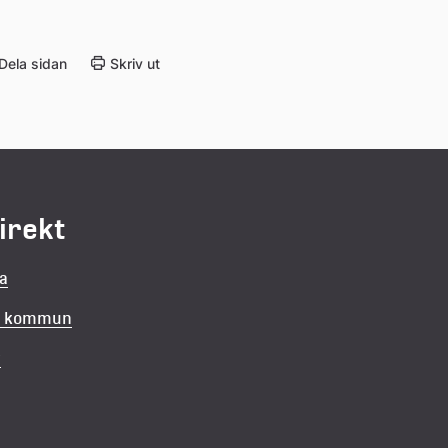
Dela sidan
Skriv ut
direkt
la
in kommun
v