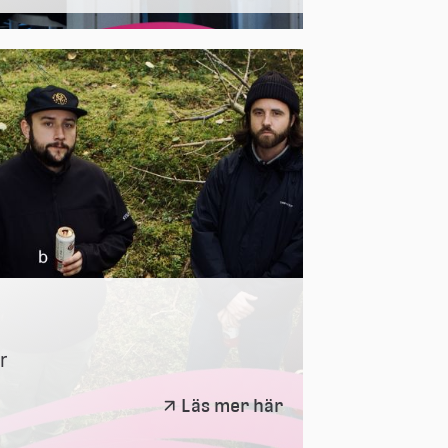
r
UTB
Läs mer här