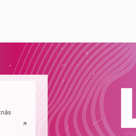
tnäs
LÅ
Vibe