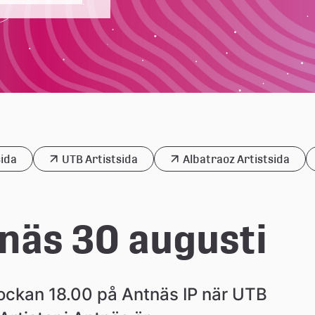
2025
sida
UTB Artistsida
Albatraoz Artistsida
näs 30 augusti
ockan 18.00 på Antnäs IP när UTB 