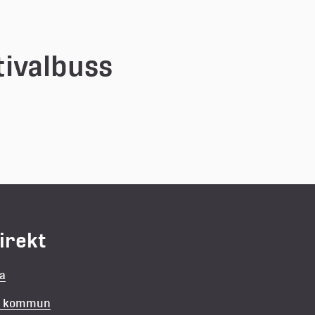
tivalbuss
direkt
la
in kommun