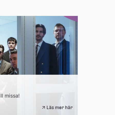
ll missa!
Division
Läs mer här
7