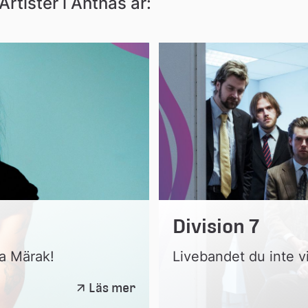
Artister i Antnäs är:
Division 7
da Märak!
Livebandet du inte vi
Maxida
Läs mer
Märak