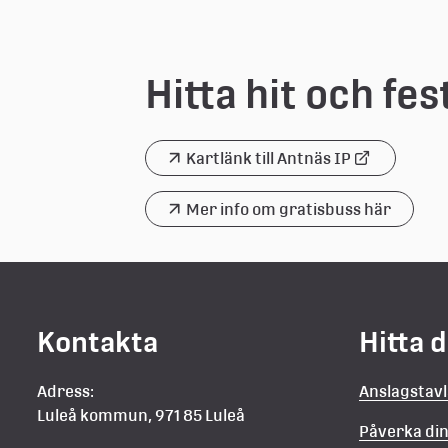
Hitta hit och fes
Kartlänk till Antnäs IP
Länk 
till 
extern 
Mer info om gratisbuss här
webbplats
Kontakta
Hitta 
Adress:
Anslagstav
Luleå kommun, 971 85 Luleå
Påverka d