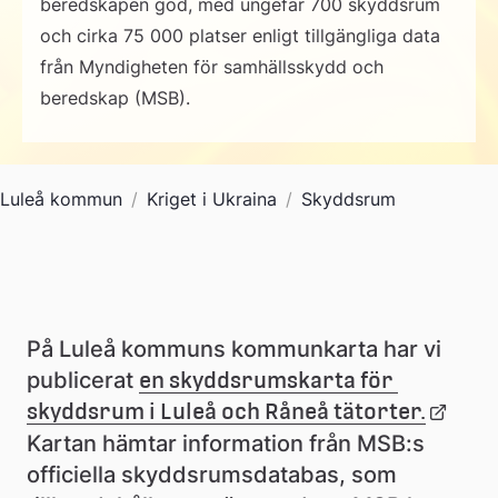
beredskapen god, med ungefär 700 skyddsrum
och cirka 75 000 platser enligt tillgängliga data
från Myndigheten för samhällsskydd och
beredskap (MSB).
Luleå kommun
/
Kriget i Ukraina
/
Skyddsrum
På Luleå kommuns kommunkarta har vi 
publicerat 
en skyddsrumskarta för 
skyddsrum i Luleå och Råneå tätorter.
Länk 
till 
Kartan hämtar information från MSB:s 
extern 
officiella skyddsrumsdatabas, som 