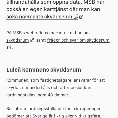
webbp
tillhandahålls som öppna data. MSB har 
också en egen karttjänst där man kan 
Länk till annan 
söka närmaste skyddsrum.
Länk 
till 
extern 
På MSB:s webb finns 
mer information om 
webbplats
Länk 
 samt 
Länk
skyddsrum
frågor och svar om skyddsrum
.
till 
till 
extern 
exte
webbplats
web
Luleå kommuns skyddsrum
Kommunen, som fastighetsägare, ansvarar för att 
skyddsrum underhålls och efter beslut kan 
iordningställas inom 48 timmar.
Beslut om iordningsställande tas när regeringen 
bedömer att Sverige är i krig eller vid krigsfara. 