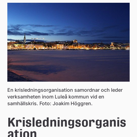
e
å
k
o
m
m
u
n
En krisledningsorganisation samordnar och leder
verksamheten inom Luleå kommun vid en
samhällskris. Foto: Joakim Höggren.
Krisledningsorganis
ation