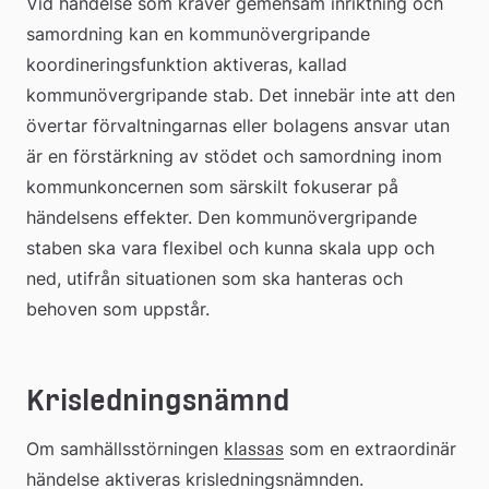
Vid händelse som kräver gemensam inriktning och 
samordning kan en kommunövergripande 
koordineringsfunktion aktiveras, kallad 
kommunövergripande stab. Det innebär inte att den 
övertar förvaltningarnas eller bolagens ansvar utan 
är en förstärkning av stödet och samordning inom 
kommunkoncernen som särskilt fokuserar på 
händelsens effekter. Den kommunövergripande 
staben ska vara flexibel och kunna skala upp och 
ned, utifrån situationen som ska hanteras och 
behoven som uppstår.
Krisledningsnämnd
(pdf, 984.7 kb.)
Om samhällsstörningen 
Länk
 som en extraordinär 
klassas
händelse aktiveras krisledningsnämnden. 