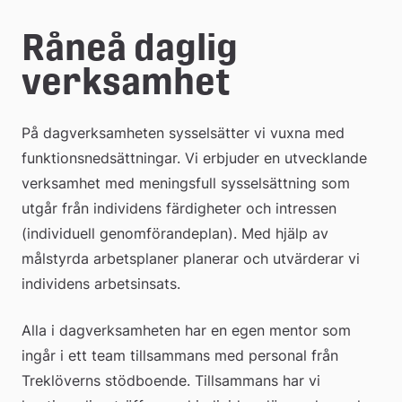
e
Råneå daglig 
å
verksamhet
k
o
På dagverksamheten sysselsätter vi vuxna med 
m
funktionsnedsättningar. Vi erbjuder en utvecklande 
m
verksamhet med meningsfull sysselsättning som 
utgår från individens färdigheter och intressen 
u
(individuell genomförandeplan). Med hjälp av 
n
målstyrda arbetsplaner planerar och utvärderar vi 
individens arbetsinsats.
Alla i dagverksamheten har en egen mentor som 
ingår i ett team tillsammans med personal från 
Treklöverns stödboende. Tillsammans har vi 