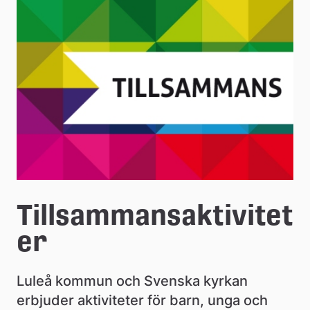
e
å
k
o
m
m
u
n
Tillsammansaktivitet
er
Luleå kommun och Svenska kyrkan 
erbjuder aktiviteter för barn, unga och 