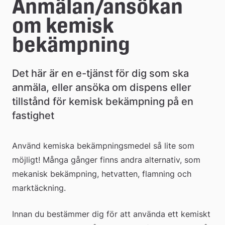
e
Anmälan/ansökan 
å
om kemisk 
k
bekämpning
o
Det här är en e-tjänst för dig som ska 
m
anmäla, eller ansöka om dispens eller 
m
tillstånd för kemisk bekämpning på en 
u
fastighet
n
Använd kemiska bekämpningsmedel så lite som 
möjligt! Många gånger finns andra alternativ, som 
mekanisk bekämpning, hetvatten, flamning och 
marktäckning.
Innan du bestämmer dig för att använda ett kemiskt 