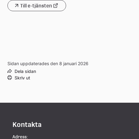
Till e-tjänsten
Länk
till
extern
webbplats
Sidan uppdaterades den 8 januari 2026
Dela sidan
Skriv ut
Kontakta
Adress: