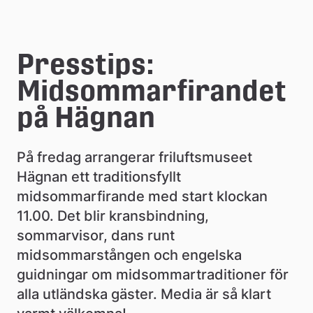
e
å
Presstips: 
k
Midsommarfirandet 
o
på Hägnan
m
m
På fredag arrangerar friluftsmuseet 
u
Hägnan ett traditionsfyllt 
midsommarfirande med start klockan 
n
11.00. Det blir kransbindning, 
sommarvisor, dans runt 
midsommarstången och engelska 
guidningar om midsommartraditioner för 
alla utländska gäster. Media är så klart 