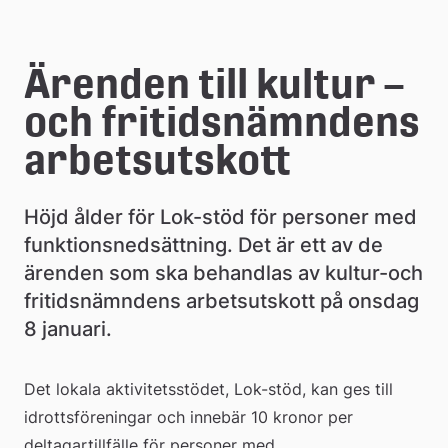
e
å
Ärenden till kultur – 
k
och fritidsnämndens 
o
arbetsutskott
m
m
Höjd ålder för Lok-stöd för personer med 
u
funktionsnedsättning. Det är ett av de 
ärenden som ska behandlas av kultur-och 
n
fritidsnämndens arbetsutskott på onsdag 
8 januari.
Det lokala aktivitetsstödet, Lok-stöd, kan ges till 
idrottsföreningar och innebär 10 kronor per 
deltagartillfälle för personer med 