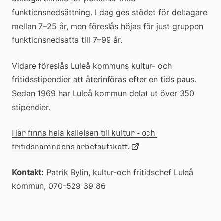
funktionsnedsättning. I dag ges stödet för deltagare 
mellan 7–25 år, men föreslås höjas för just gruppen 
funktionsnedsatta till 7–99 år.
Vidare föreslås Luleå kommuns kultur- och 
fritidsstipendier att återinföras efter en tids paus. 
Sedan 1969 har Luleå kommun delat ut över 350 
stipendier.
Här finns hela kallelsen till kultur - och 
Länk
fritidsnämndens arbetsutskott.
Kontakt:
 Patrik Bylin, kultur-och fritidschef Luleå 
till
kommun, 070-529 39 86
extern