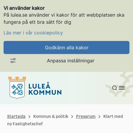
Vi använder kakor
På lulea.se använder vi kakor för att webbplatsen ska
fungera på ett bra sätt för dig
Läs mer i vår cookiepolicy
Godkänn alla kakor
Anpassa inställningar
Gå till innehållet
L
u
Startsida
Kommun & politik
Pressrum
Klart med
ny Fastighetschef
l