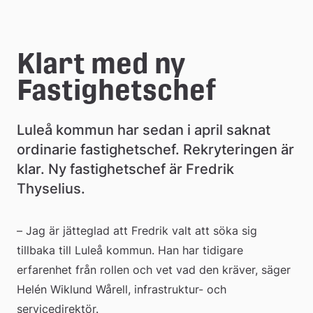
e
å
Klart med ny 
k
Fastighetschef
o
m
Luleå kommun har sedan i april saknat 
m
ordinarie fastighetschef. Rekryteringen är 
klar. Ny fastighetschef är Fredrik 
u
Thyselius.
n
– Jag är jätteglad att Fredrik valt att söka sig 
tillbaka till Luleå kommun. Han har tidigare 
erfarenhet från rollen och vet vad den kräver, säger 
Helén Wiklund Wårell, infrastruktur- och 
servicedirektör.