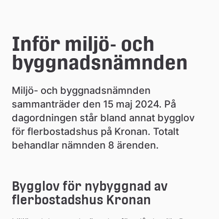
e
å
Inför miljö- och 
k
byggnadsnämnden
o
m
Miljö- och byggnadsnämnden 
m
sammanträder den 15 maj 2024. På 
dagordningen står bland annat bygglov 
u
för flerbostadshus på Kronan. Totalt 
n
behandlar nämnden 8 ärenden.
Bygglov för nybyggnad av 
flerbostadshus Kronan