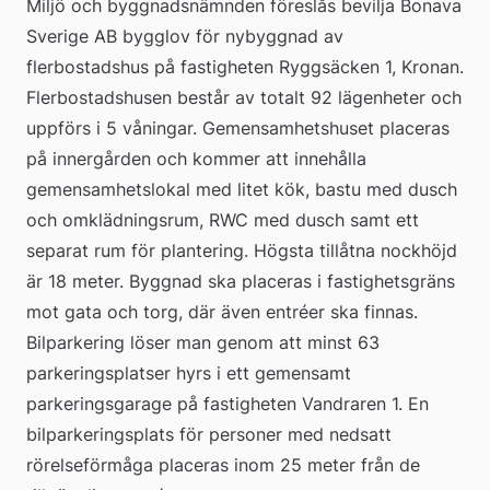
Miljö och byggnadsnämnden föreslås bevilja Bonava 
Sverige AB bygglov för nybyggnad av 
flerbostadshus på fastigheten Ryggsäcken 1, Kronan. 
Flerbostadshusen består av totalt 92 lägenheter och 
uppförs i 5 våningar. Gemensamhetshuset placeras 
på innergården och kommer att innehålla 
gemensamhetslokal med litet kök, bastu med dusch 
och omklädningsrum, RWC med dusch samt ett 
separat rum för plantering. Högsta tillåtna nockhöjd 
är 18 meter. Byggnad ska placeras i fastighetsgräns 
mot gata och torg, där även entréer ska finnas. 
Bilparkering löser man genom att minst 63 
parkeringsplatser hyrs i ett gemensamt 
parkeringsgarage på fastigheten Vandraren 1. En 
bilparkeringsplats för personer med nedsatt 
rörelseförmåga placeras inom 25 meter från de 