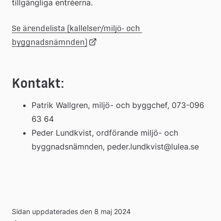
tillgängliga entréerna.
Se ärendelista (kallelser/miljö- och 
Länk
byggnadsnämnden)
till
Kontakt:
extern
Patrik Wallgren, miljö- och byggchef, 073-096 
63 64
webbplats
Peder Lundkvist, ordförande miljö- och 
byggnadsnämnden, peder.lundkvist@lulea.se
Sidan uppdaterades den 8 maj 2024