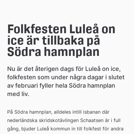
e
å
Folkfesten Luleå on 
k
ice är tillbaka på 
o
Södra hamnplan
m
m
Nu är det återigen dags för Luleå on ice, 
u
folkfesten som under några dagar i slutet 
av februari fyller hela Södra hamnplan 
n
med liv.
På Södra hamnplan, alldeles intill isbanan där 
nederländska skridskotävlingen Schaatsen är i full 
gång, bjuder Luleå kommun in till folkfest för andra 