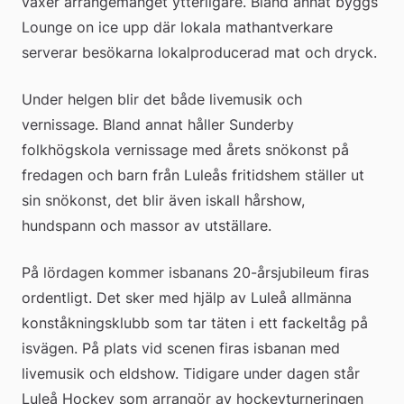
växer arrangemanget ytterligare. Bland annat byggs 
Lounge on ice upp där lokala mathantverkare 
serverar besökarna lokalproducerad mat och dryck.
Under helgen blir det både livemusik och 
vernissage. Bland annat håller Sunderby 
folkhögskola vernissage med årets snökonst på 
fredagen och barn från Luleås fritidshem ställer ut 
sin snökonst, det blir även iskall hårshow, 
hundspann och massor av utställare.
På lördagen kommer isbanans 20-årsjubileum firas 
ordentligt. Det sker med hjälp av Luleå allmänna 
konståkningsklubb som tar täten i ett fackeltåg på 
isvägen. På plats vid scenen firas isbanan med 
livemusik och eldshow. Tidigare under dagen står 
Luleå Hockey som arrangör av hockeyturneringen 