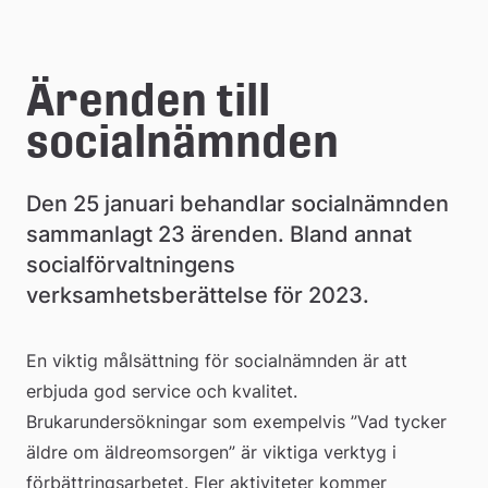
e
å
Ärenden till 
k
socialnämnden
o
m
Den 25 januari behandlar socialnämnden 
m
sammanlagt 23 ärenden. Bland annat 
socialförvaltningens 
u
verksamhetsberättelse för 2023.
n
En viktig målsättning för socialnämnden är att 
erbjuda god service och kvalitet. 
Brukarundersökningar som exempelvis ”Vad tycker 
äldre om äldreomsorgen” är viktiga verktyg i 
förbättringsarbetet. Fler aktiviteter kommer 