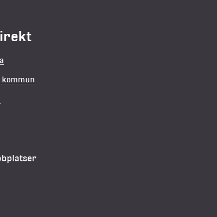
direkt
la
in kommun
v
bbplatser