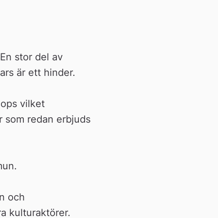
En stor del av 
rs är ett hinder.
ps vilket 
r som redan erbjuds 
mun.
n och 
 kulturaktörer. 