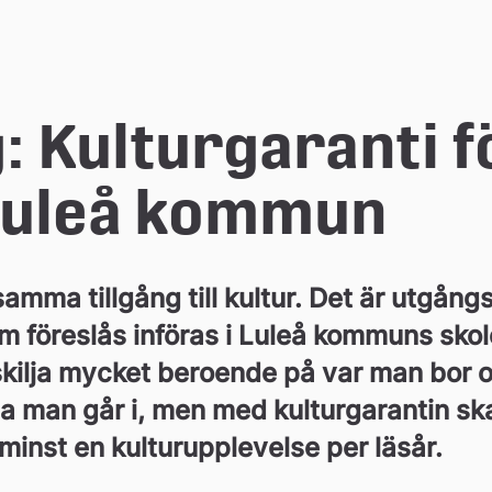
: Kulturgaranti fö
 Luleå kommun
samma tillgång till kultur. Det är utgång
m föreslås införas i Luleå kommuns skolo
skilja mycket beroende på var man bor oc
ola man går i, men med kulturgarantin ska
minst en kulturupplevelse per läsår.