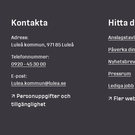
Kontakta
Hitta 
Adress:
Anslagstav
Luleå kommun, 971 85 Luleå
Påverka d
Telefonnummer:
Nyhetsbre
0920 - 45 30 00
Pressrum
E-post:
Lulea.kommun@lulea.se
Lediga jobb
Personuppgifter och 
Fler we
tillgänglighet