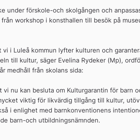
e under förskole-och skolgången och anpassas ti
t från workshop i konsthallen till besök på muse
t vi i Luleå kommun lyfter kulturen och garanterar
 till kultur, säger Evelina Rydeker (Mp), ordfö
år medhåll från skolans sida:
t vi nu kan besluta om Kulturgarantin för barn oc
cket viktig för likvärdig tillgång till kultur, utö
ckså i enlighet med barnkonventionens intentione
nde barn-och utbildningsnämnden.