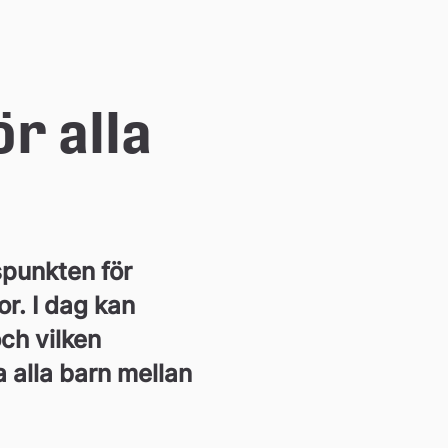
r alla 
spunkten för 
r. I dag kan 
h vilken 
 alla barn mellan 