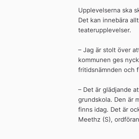
n
Upplevelserna ska sk
Det kan innebära all
teaterupplevelser.
– Jag är stolt över at
kommunen ges nyckeln
fritidsnämnden och f
– Det är glädjande at
grundskola. Den är my
finns idag. Det är o
Meethz (S), ordföra