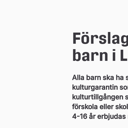
e
å
Förslag
k
barn i
o
Alla barn ska ha 
m
kulturgarantin so
m
kulturtillgången 
förskola eller sk
u
4-16 år erbjudas 