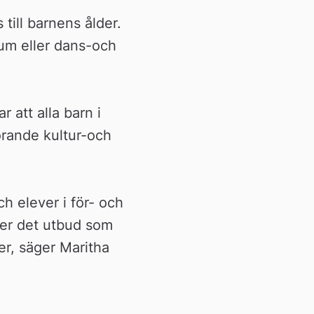
ll barnens ålder. 
um eller dans-och 
 att alla barn i 
rande kultur-och 
h elever i för- och 
ver det utbud som 
r, säger Maritha 