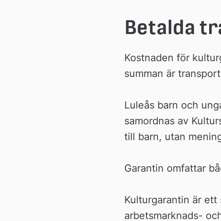
Betalda t
Kostnaden för kulturg
summan är transporte
Luleås barn och unga
samordnas av Kulturs
till barn, utan menin
Garantin omfattar b
Kulturgarantin är ett
arbetsmarknads- och 