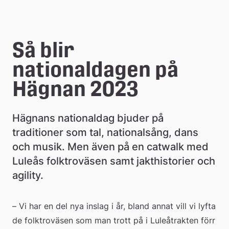
e
å
Så blir 
k
nationaldagen på 
o
Hägnan 2023
m
m
Hägnans nationaldag bjuder på 
u
traditioner som tal, nationalsång, dans 
och musik. Men även på en catwalk med 
n
Luleås folktroväsen samt jakthistorier och 
agility.
– Vi har en del nya inslag i år, bland annat vill vi lyfta 
de folktroväsen som man trott på i Luleåtrakten förr 