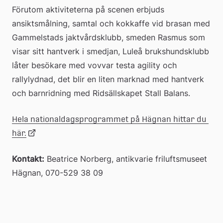
Förutom aktiviteterna på scenen erbjuds 
ansiktsmålning, samtal och kokkaffe vid brasan med 
Gammelstads jaktvårdsklubb, smeden Rasmus som 
visar sitt hantverk i smedjan, Luleå brukshundsklubb 
låter besökare med vovvar testa agility och 
rallylydnad, det blir en liten marknad med hantverk 
och barnridning med Ridsällskapet Stall Balans.
Hela nationaldagsprogrammet på Hägnan hittar du 
Länk
här.
Kontakt:
 Beatrice Norberg, antikvarie friluftsmuseet 
till
Hägnan, 070-529 38 09
extern
webbplats