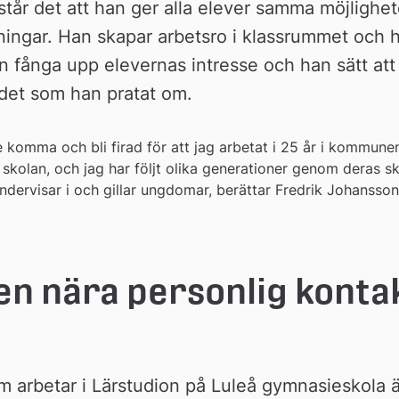
t står det att han ger alla elever samma möjlighet
tningar. Han skapar arbetsro i klassrummet och h
n fånga upp elevernas intresse och han sätt att b
det som han pratat om.
 komma och bli firad för att jag arbetat i 25 år i kommunen. 
kolan, och jag har följt olika generationer genom deras sko
dervisar i och gillar ungdomar, berättar Fredrik Johansson
en nära personlig kontak
m arbetar i Lärstudion på Luleå gymnasieskola ä