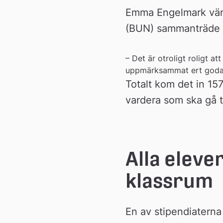
n
Emma Engelmark vände
(BUN) sammanträde d
– Det är otroligt roligt 
uppmärksammat ert goda ar
Totalt kom det in 15
vardera som ska gå t
Alla elever
klassrum
En av stipendiaterna