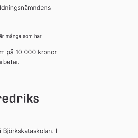
bildningsnämndens 
 är många som har 
um på 10 000 kronor 
rbetar.
redriks 
Björkskataskolan. I 