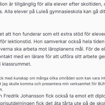
ion är tillgänglig för alla elever efter skoltiden
a. Alla elever på Luleå gymnasieskola kan gå dit 
et att hon funderar som ett extra stöd för eleve
ör lektionstid. Hon samverkar också hela tiden
leverna ska arbeta mot läroplanens mål. För de 
ntakt med en lärare för att utföra sitt arbete ge
 i klassrummet.
säck med kunskap om många olika områden som kan vara intr
tt jag skulle komma och presentera min verksamhet för BUN 
n.
h Fredrik Johansson fick också ta emot ett dip
risutdelningen fick det äta tårta ute på de skol