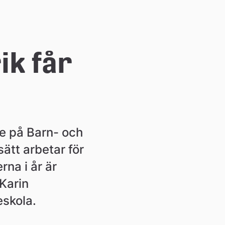
k får 
 på Barn- och 
ätt arbetar för 
na i år är 
arin 
eskola.