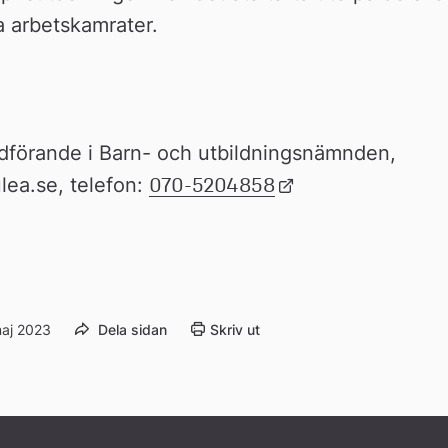
a arbetskamrater.
förande i Barn- och utbildningsnämnden, 
a.se, telefon: 
070-5204858
Länk 
till 
extern 
webbplats
maj 2023
Dela sidan
Skriv ut