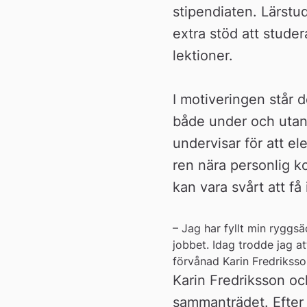
stipendiaten. Lärstud
extra stöd att studer
lektioner.
I motiveringen står d
både under och utanf
undervisar för att e
ren nära personlig ko
kan vara svårt att få
– Jag har fyllt min rygg
jobbet. Idag trodde jag a
förvånad Karin Fredriksso
Karin Fredriksson oc
sammanträdet. Efter p