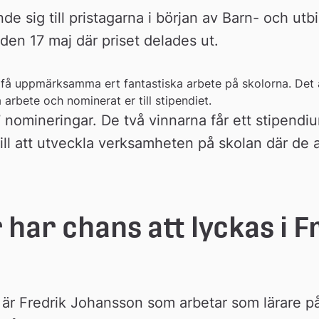
 sig till pristagarna i början av Barn- och ut
en 17 maj där priset delades ut.
att få uppmärksamma ert fantastiska arbete på skolorna. Det
bete och nominerat er till stipendiet.
7 nomineringar. De två vinnarna får ett stipendi
ill att utveckla verksamheten på skolan där de a
 har chans att lyckas i F
 är Fredrik Johansson som arbetar som lärare på 