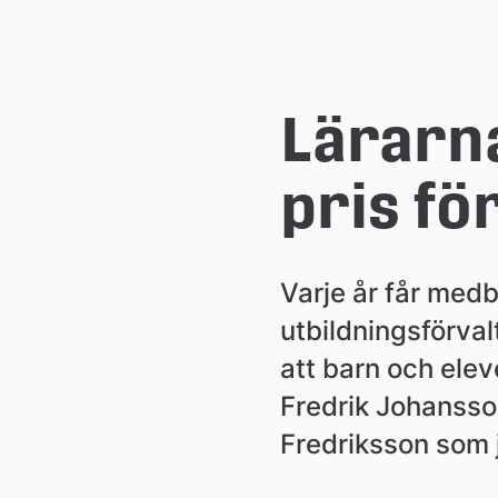
e
å
Lärarna
k
pris fö
o
Varje år får med
m
utbildningsförval
m
att barn och elev
Fredrik Johansso
u
Fredriksson som 