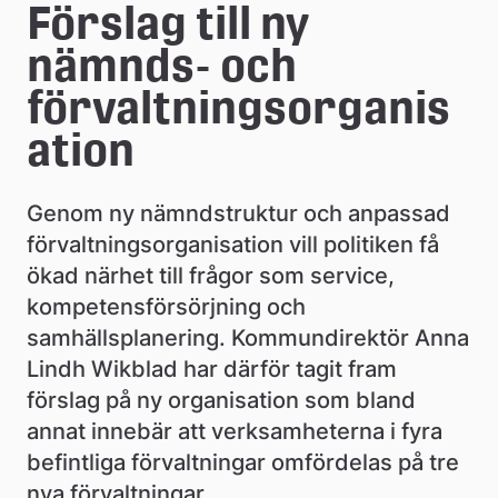
e
Förslag till ny 
å
nämnds- och 
k
förvaltningsorganis
o
ation
m
Genom ny nämndstruktur och anpassad 
m
förvaltningsorganisation vill politiken få 
u
ökad närhet till frågor som service, 
n
kompetensförsörjning och 
samhällsplanering. Kommundirektör Anna 
Lindh Wikblad har därför tagit fram 
förslag på ny organisation som bland 
annat innebär att verksamheterna i fyra 
befintliga förvaltningar omfördelas på tre 
nya förvaltningar.