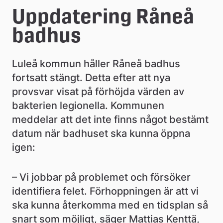
e
Uppdatering Råneå 
å
badhus
k
Luleå kommun håller Råneå badhus 
o
fortsatt stängt. Detta efter att nya 
m
provsvar visat på förhöjda värden av 
m
bakterien legionella. Kommunen 
meddelar att det inte finns något bestämt 
u
datum när badhuset ska kunna öppna 
n
igen:
– Vi jobbar på problemet och försöker 
identifiera felet. Förhoppningen är att vi 
ska kunna återkomma med en tidsplan så 
snart som möjligt, säger Mattias Kenttä, 