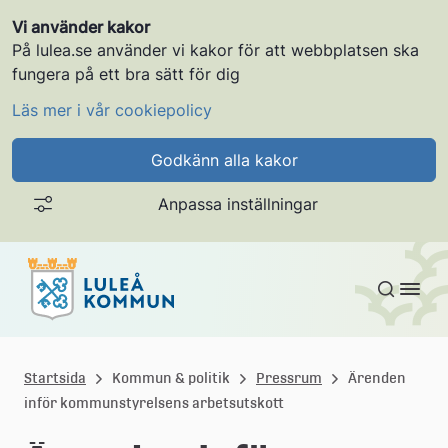
Vi använder kakor
På lulea.se använder vi kakor för att webbplatsen ska
fungera på ett bra sätt för dig
Läs mer i vår cookiepolicy
Godkänn alla kakor
Anpassa inställningar
Gå till innehållet
L
u
Startsida
Kommun & politik
Pressrum
Ärenden
inför kommunstyrelsens arbetsutskott
l