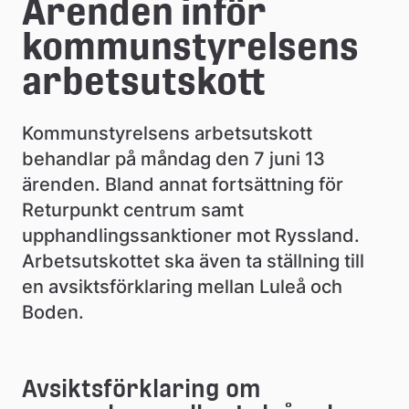
e
Ärenden inför 
å
kommunstyrelsens 
k
arbetsutskott
o
Kommunstyrelsens arbetsutskott 
m
behandlar på måndag den 7 juni 13 
m
ärenden. Bland annat fortsättning för 
u
Returpunkt centrum samt 
upphandlingssanktioner mot Ryssland. 
n
Arbetsutskottet ska även ta ställning till 
en avsiktsförklaring mellan Luleå och 
Boden.
Avsiktsförklaring om 