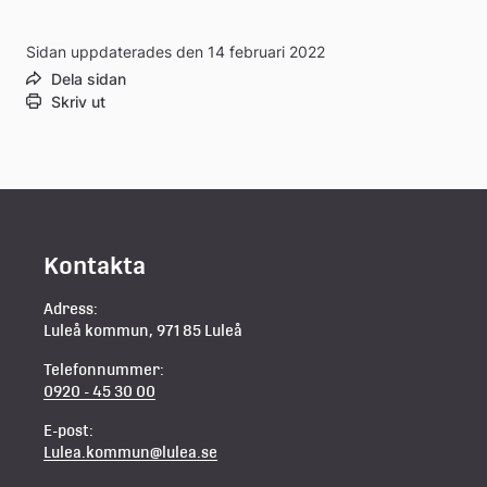
webbplats
dokument
Sidan uppdaterades den 14 februari 2022
Dela sidan
Skriv ut
Kontakta
Adress:
Luleå kommun, 971 85 Luleå
Telefonnummer:
0920 - 45 30 00
E-post:
Lulea.kommun@lulea.se