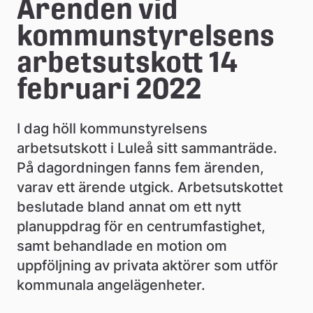
e
Ärenden vid 
å
kommunstyrelsens 
k
arbetsutskott 14 
o
februari 2022
m
I dag höll kommunstyrelsens 
m
arbetsutskott i Luleå sitt sammanträde. 
u
På dagordningen fanns fem ärenden, 
n
varav ett ärende utgick. Arbetsutskottet 
beslutade bland annat om ett nytt 
planuppdrag för en centrumfastighet, 
samt behandlade en motion om 
uppföljning av privata aktörer som utför 
kommunala angelägenheter.