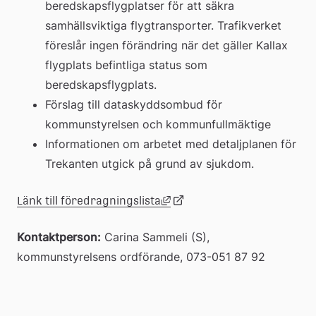
beredskapsflygplatser för att säkra 
samhällsviktiga flygtransporter. Trafikverket 
föreslår ingen förändring när det gäller Kallax 
flygplats befintliga status som 
beredskapsflygplats.
Förslag till dataskyddsombud för 
kommunstyrelsen och kommunfullmäktige
Informationen om arbetet med detaljplanen för 
Trekanten utgick på grund av sjukdom.
(länk till annan webbplats, 
Länk
Länk
Länk till föredragningslista
Kontaktperson:
 Carina Sammeli (S), 
till
till
kommunstyrelsens ordförande, 073-051 87 92
extern
ett