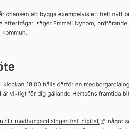
får chansen att bygga exempelvis ett helt nytt bibl
 efterfrågar, säger Emmeli Nybom, ordförande k
eå kommun.
öte
i klockan 18.00 hålls därför en medborgardialo
är viktigt för dig gällande Hertsöns framtida bibl
 blir medborgardialogen helt digital,
Länk 
 något s