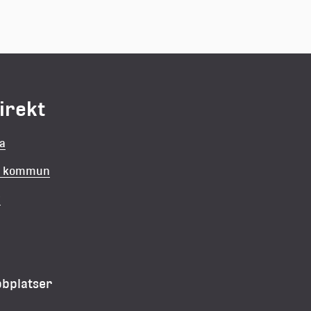
direkt
la
in kommun
v
bbplatser