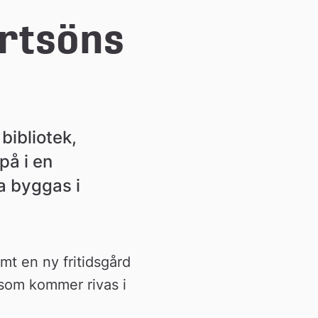
tsöns 
ibliotek, 
på i en 
 byggas i 
t en ny fritidsgård 
som kommer rivas i 