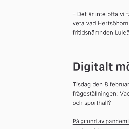
n
– Det är inte ofta vi 
veta vad Hertsöborna
fritidsnämnden Lul
Digitalt m
Tisdag den 8 februar
frågeställningen: Vad 
och sporthall?
På grund av pandemin