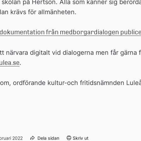
till 
skolan på Hertsön. Alla som känner sig berörda
extern 
lan krävs för allmänheten.
webbplats
dokumentation från medborgardialogen publicer
lea.se
.
om, ordförande kultur-och fritidsnämnden Lul
bruari 2022
Dela sidan
Skriv ut