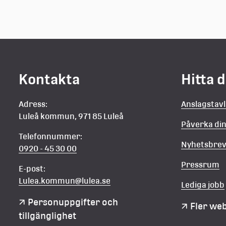
Kontakta
Hitta 
Adress:
Anslagstav
Luleå kommun, 971 85 Luleå
Påverka d
Telefonnummer:
Nyhetsbre
0920 - 45 30 00
Pressrum
E-post:
Lulea.kommun@lulea.se
Lediga jobb
Personuppgifter och 
Fler we
tillgänglighet