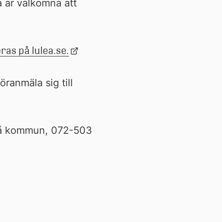
 är välkomna att 
as på lulea.se.
Länk 
till 
extern 
Media är välkomna att närvara digitalt vid dialogerna men får gärna föranmäla sig till 
webbplats
eå kommun, 072-503 