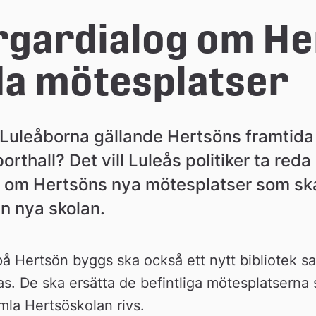
gardialog om Her
da mötesplatser
r Luleåborna gällande Hertsöns framtida b
orthall? Det vill Luleås politiker ta reda 
om Hertsöns nya mötesplatser som ska
 nya skolan.
å Hertsön byggs ska också ett nytt bibliotek sam
as. De ska ersätta de befintliga mötesplatserna 
la Hertsöskolan rivs.