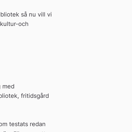
iotek så nu vill vi 
ultur-och 
g med 
iotek, fritidsgård 
om testats redan 