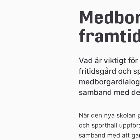
e
Medbor
å
framti
k
Vad är viktigt fö
o
fritidsgård och sp
medborgardialog 
m
samband med den
m
När den nya skolan p
u
och sporthall uppför
samband med att gam