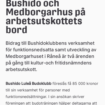
e
Bushido och 
å
Medborgarhus på 
k
arbetsutskottets 
o
bord
m
Bidrag till Bushidoklubbens verksamhet 
m
för funktionsnedsatta samt utveckling av 
u
Medborgarhuset i Råneå är två ärenden 
n
på gång till kultur-och fritidsnämndens 
arbetsutskott.
Bushido Luleå Budoklubb
 föreslås få 85 000 kronor 
till sin verksamhet för personer med 
funktionsnedsättningar. I sin ansökan skriver 
föreningen att budoträningen hjälper deltagarna att 