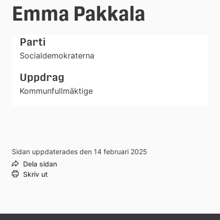
e
Emma Pakkala
å
Parti
k
Socialdemokraterna
o
Uppdrag
m
Kommunfullmäktige
m
u
n
Sidan uppdaterades den 14 februari 2025
Dela sidan
Skriv ut