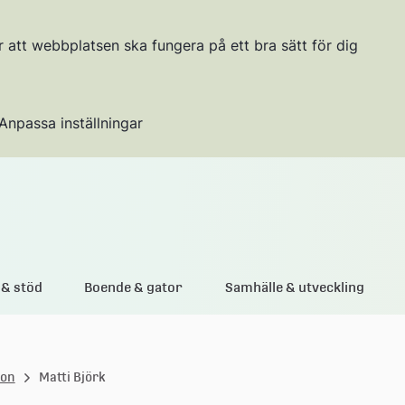
r att webbplatsen ska fungera på ett bra sätt för dig
Anpassa inställningar
Gå till innehållet
& stöd
Boende & gator
Samhälle & utveckling
ion
Matti Björk