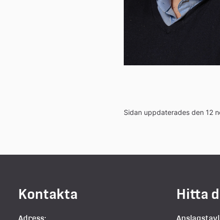
n
Sidan uppdaterades den 12 
Kontakta
Hitta 
Adress:
Anslagstav