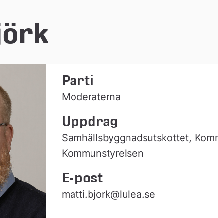
jörk
Parti
Moderaterna
Uppdrag
Samhällsbyggnadsutskottet, Komm
Kommunstyrelsen
E-post
matti.bjork@lulea.se