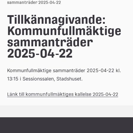
l
sammanträder 2025-04-22
e
Tillkännagivande: 
å
Kommunfullmäktige 
k
sammanträder 
o
2025-04-22
m
m
Kommunfullmäktige sammanträder 2025-04-22 kl. 
u
13:15 i Sessionssalen, Stadshuset.
n
(pdf.)
Länk 
Länk till kommunfullmäktiges kallelse 2025-04-22
till 
ett 
dokum