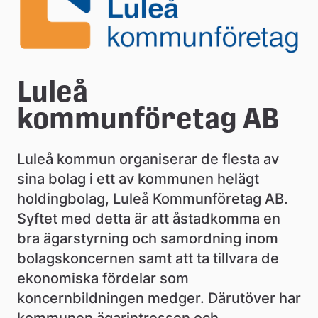
e
å
k
o
Luleå 
m
kommunföretag AB
m
u
Luleå kommun organiserar de flesta av 
sina bolag i ett av kommunen helägt 
n
holdingbolag, Luleå Kommunföretag AB. 
Syftet med detta är att åstadkomma en 
bra ägarstyrning och samordning inom 
bolagskoncernen samt att ta tillvara de 
ekonomiska fördelar som 
koncernbildningen medger. Därutöver har 
kommunen ägarintressen och 