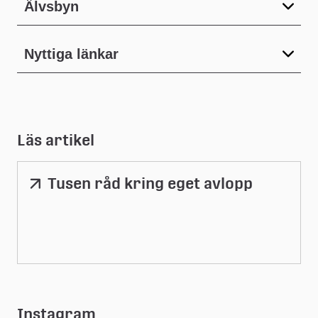
Älvsbyn
Nyttiga länkar
Läs artikel
Tusen råd kring eget avlopp
Länk
till
extern
webbplats
Instagram