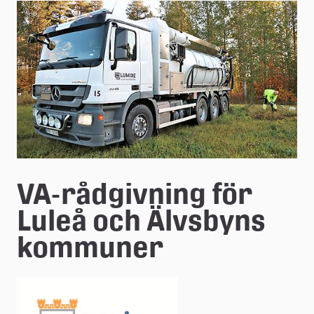
e
å
k
o
m
m
u
VA-rådgivning för 
n
Luleå och Älvsbyns 
kommuner