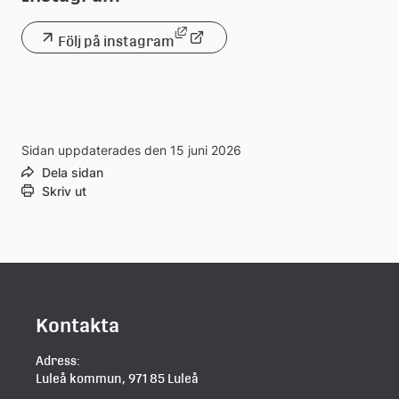
Länk till annan webbplats, öppna
Följ på instagram
Länk
till
extern
webbplats
Sidan uppdaterades den 15 juni 2026
Dela sidan
Skriv ut
Kontakta
Adress:
Luleå kommun, 971 85 Luleå