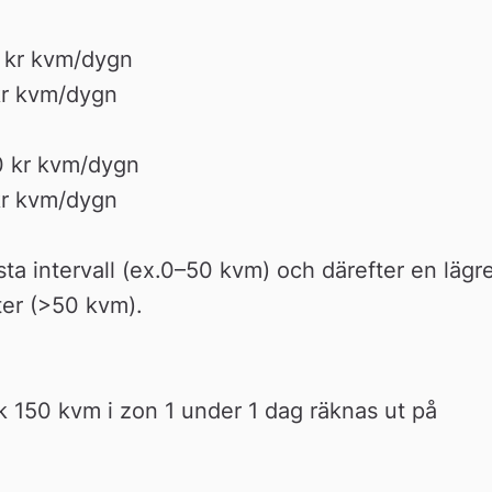
5 kr kvm/dygn
kr kvm/dygn
0 kr kvm/dygn 
kr kvm/dygn
rsta intervall (ex.0–50 kvm) och därefter en lägre
ter (>50 kvm).
 150 kvm i zon 1 under 1 dag räknas ut på 