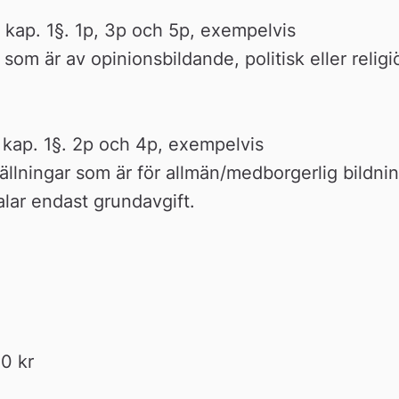
 kap. 1§. 1p, 3p och 5p, exempelvis 
som är av opinionsbildande, politisk eller religiö
 kap. 1§. 2p och 4p, exempelvis 
ställningar som är för allmän/medborgerlig bildnin
alar endast grundavgift.
0 kr