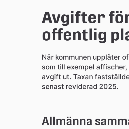
e
Avgifter för
å
offentlig pl
k
När kommunen upplåter offe
o
som till exempel affischer,
avgift ut. Taxan fastställ
m
senast reviderad 2025.
m
u
Allmänna samm