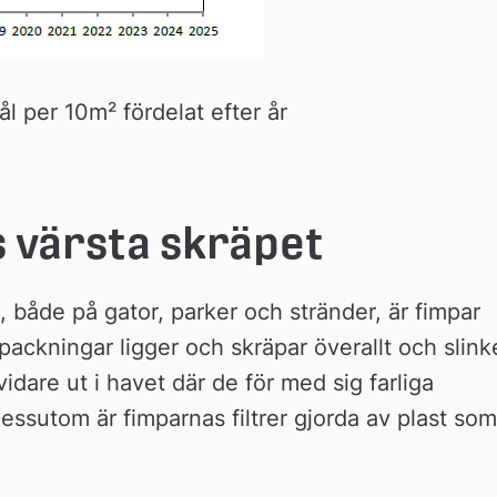
l per 10m² fördelat efter år
 värsta skräpet
, både på gator, parker och stränder, är fimpar 
ckningar ligger och skräpar överallt och slinke
idare ut i havet där de för med sig farliga 
sutom är fimparnas filtrer gjorda av plast som 