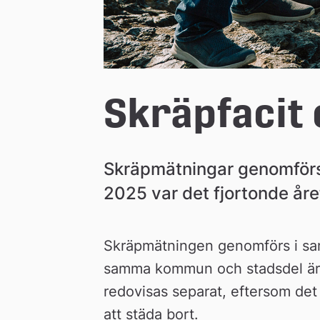
n
Skräpfacit 
Skräpmätningar genomförs i 
2025 var det fjortonde år
Skräpmätningen genomförs i sa
samma kommun och stadsdel är 
redovisas separat, eftersom det 
att städa bort.