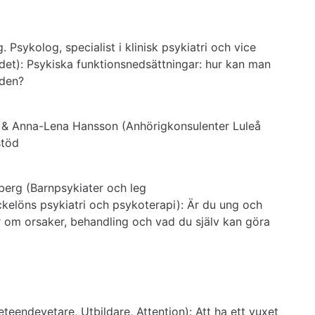
 Psykolog, specialist i klinisk psykiatri och vice 
det): Psykiska funktionsnedsättningar: hur kan man 
iden?
 & Anna-Lena Hansson (Anhörigkonsulenter Luleå 
stöd
erg (Barnpsykiater och leg 
elöns psykiatri och psykoterapi): Är du ung och 
om orsaker, behandling och vad du själv kan göra 
eendevetare, Utbildare, Attention): Att ha ett vuxet 