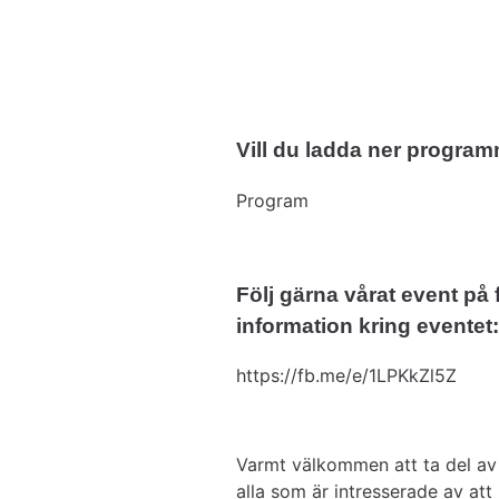
Vill du ladda ner progra
pdf, 10 MB.
Program
Följ gärna vårat event på 
information kring 
eventet:
https://fb.me/e/1LPKkZl5Z
Varmt välkommen att ta del av d
alla som är intresserade av att