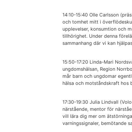
14:10-15:40 Olle Carlsson (präs
och tomhet mitt i överflödeskul
upplevelser, konsumtion och mis
tillhörighet. Under denna förelä
sammanhang där vi kan hjälpas 
15:50-17:20 Linda-Mari Nordsva
ungdomshälsan, Region Norrbot
mår barn och ungdomar egentlig
hälsa och motståndskraft hos
17:30-19:30 Julia Lindvall (Volo
närstående, mentor för närståen
vill lära dig mer om ätstörning
varningssignaler, bemötande s