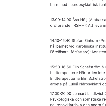
barn med neuropsykiatrisk funk
13:00-14:00 Åsa Höij (Ambassad
ordförande i RSMH): Att leva m
14:10-15:40 Stefan Einhorn (Pro
hållbarhet vid Karolinska instit
Föreläsare, författare): Konsten
15:50-16:50 Elin Schefström & 
bildterapeuter): När orden inte 
Bildterapeuterna Elin Schefströ
arbete på Luleå Närpsykiatri o
17:00-20:00 Lennart Lindkvist (L
Psykologiska och somatiska reak
neuropsykiatriska och andra f