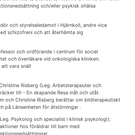
tionsnedsättning och/eller psykisk ohälsa
ör och styrelseledamot i Hjärnkoll, andre vice 
ed schizofreni och att återhämta sig
fessor och ordförande i centrum för social 
utet och överläkare vid onkologiska kliniken. 
 att vara snäll
Christine Risberg (Leg. Arbetsterapeuter och 
räcker till - En skapande Resa inåt och utåt. 
m och Christine Risberg berättar om bildterapeutiskt 
ch på Länsenheten för ätstörningar .
eg. Psykolog och specialist i klinisk psykologi): 
tioner hos föräldrar till barn med 
unktionsnedsättningar