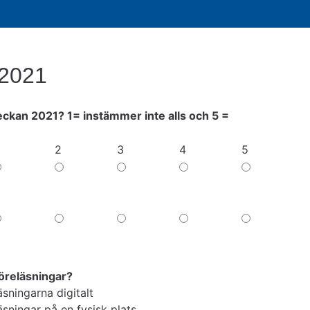
 2021
eckan 2021? 1= instämmer inte alls och 5 =
delfråga
2
3
4
5
Fråga: Det har fungerat bra att ta del av föreläsningarna dig
Fråga: Det har fungerat bra att ta del av förelä
Fråga: Det har fungerat bra att ta d
Fråga: Det har fungerat 
Fråga: Det 
Fråga: Jag är nöjd med utbudet av föreläsningar, svar: 1
Fråga: Jag är nöjd med utbudet av föreläsninga
Fråga: Jag är nöjd med utbudet av 
Fråga: Jag är nöjd med
Fråga: Jag 
 föreläsningar?
föreläsningar?
läsningarna digitalt
läsningar på en fysisk plats