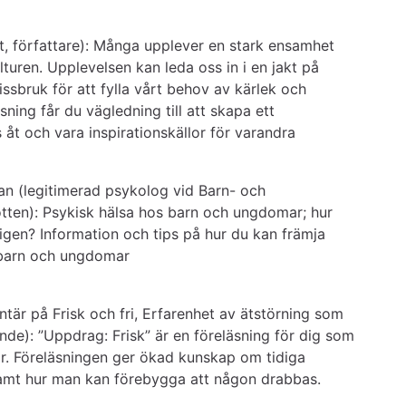
t, författare): Många upplever en stark ensamhet 
turen. Upplevelsen kan leda oss in i en jakt på 
sbruk för att fylla vårt behov av kärlek och 
sning får du vägledning till att skapa ett 
åt och vara inspirationskällor för varandra
n (legitimerad psykolog vid Barn- och 
ten): Psykisk hälsa hos barn och ungdomar; hur 
en? Information och tips på hur du kan främja 
 barn och ungdomar
ntär på Frisk och fri, Erfarenhet av ätstörning som 
de): ”Uppdrag: Frisk” är en föreläsning för dig som 
ar. Föreläsningen ger ökad kunskap om tidiga 
amt hur man kan förebygga att någon drabbas.