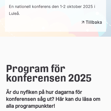
En nationell konferens den 1-2 oktober 2025 i
Luleå.
Kultur
Tillbaka
i
skolan
-
Lotteri
eller
garanti?
Program för 
konferensen 2025
Är du nyfiken på hur dagarna för 
konferensen såg ut? Här kan du läsa om 
alla programpunkter!