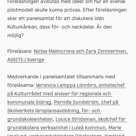
Föreläsningen avslutas med idéer om hur en svensk 
pilotmodell skulle kunna prövas. Efter föreläsningen 
sker ett panelsamtal för att diskutera idén 
Kulturkånken, dess för- och nackdelar. Är den 
möjlig?
Föreläsare: 
Niclas Malmcrona och Zara Zimmerman, 
ASSITEJ Sverige
Medverkande i panelsamtalet tillsammans med 
föreläsarna: 
Veronica Lamppa Lönnbro, enhetschef 
på Kulturrådet med ansvar för regionala och 
, 
kommunala bidrag
Pernilla Sundström, chef på 
Skolverkets läroplansavdelning, för- och 
, 
grundskoleenheten
Louice Stridsman, skolchef för 
grundskolans verksamhet i Luleå kommun,
Marie 