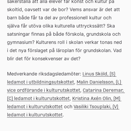
säkerställa att alla elever får konst och kultur på 
skoltid, oavsett var de bor? Vems ansvar är det att 
barn både får ta del av professionell kultur och 
själva får utöva olika kulturella uttryckssätt? Ska 
satsningar finnas på både förskola, grundskola och 
gymnasium? Kulturens roll i skolan verkar tonas ned 
i det nya förslaget på läroplan för grundskolan. Vad 
blir det för konsekvenser av det?
Medverkande riksdagsledamöter: 
Linus Sköld, (S) 
, 
ledamot i utbildningsutskottet
Malin Danielsson, (L) 
, 
vice ordförande i kulturutskottet
Catarina Deremar, 
, 
(C) ledamot i kulturutskottet
Kristina Axén Olin, (M) 
 och 
ledamot i kulturutskottet
Vasiliki Tsouplaki, (V) 
.
ledamot i kulturutskottet