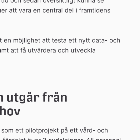
 tid och sedan översiktligt kunna se 
 att vara en central del i framtidens 
n möjlighet att testa ett nytt data- och 
amt att få utvärdera och utveckla 
 utgår från 
hov
om ett pilotprojekt på ett vård- och 