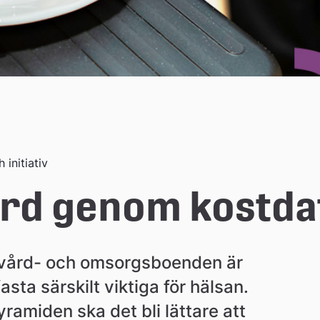
 initiativ
ård genom kostda
vård- och omsorgsboenden är 
sta särskilt viktiga för hälsan. 
amiden ska det bli lättare att 