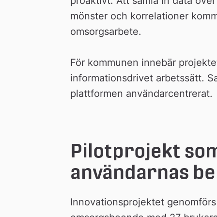
proaktivt. Att samla in data över
mönster och korrelationer kommer
omsorgsarbete.
För kommunen innebär projektet e
informationsdrivet arbetssätt. S
plattformen användarcentrerat.
Pilotprojekt som
användarnas be
Innovationsprojektet genomförs s