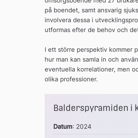
omsorgsboende med 27 brukare fö
på boendet, samt ansvarig sjuks
involvera dessa i utvecklingspro
utformas efter de behov och de
I ett större perspektiv kommer p
hur man kan samla in och använd
eventuella korrelationer, men oc
olika professioner.
Balderspyramiden i 
Datum
: 2024