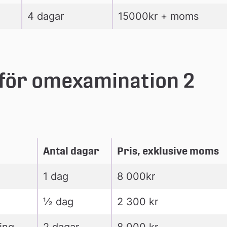
4 dagar
15000kr + moms
ör omexamination 2 
Antal dagar
Pris, exklusive moms
1 dag
8 000kr
½ dag
2 300 kr
ing
2 dagar
8 000 kr