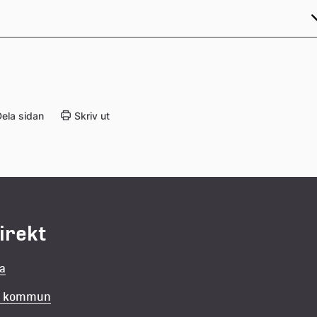
ela sidan
Skriv ut
direkt
la
in kommun