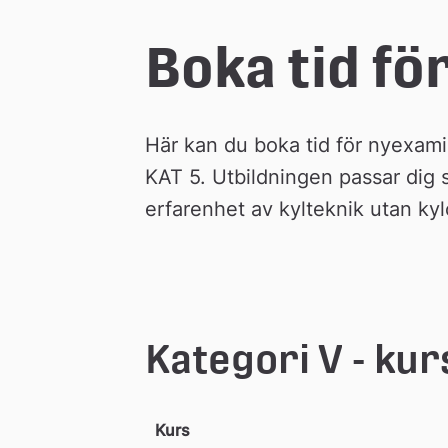
e
Boka tid fö
å
Här kan du boka tid för nyexami
k
KAT 5. Utbildningen passar dig s
erfarenhet av kylteknik utan kylc
o
m
m
Kategori V - kur
u
Kurs