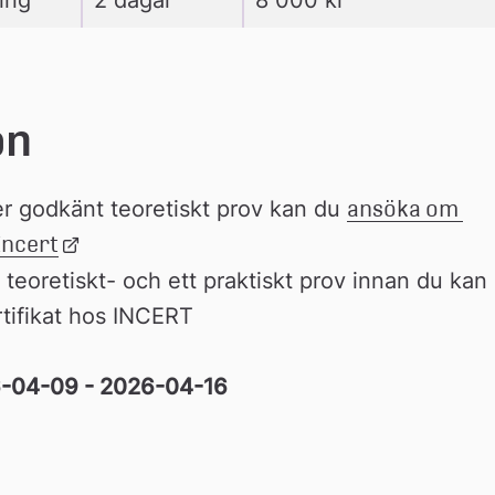
on
r godkänt teoretiskt prov kan du 
ansöka om 
Incert
Länk 
till 
teoretiskt- och ett praktiskt prov innan du kan 
extern 
tifikat hos INCERT
webbplats
26-04-09 - 2026-04-16