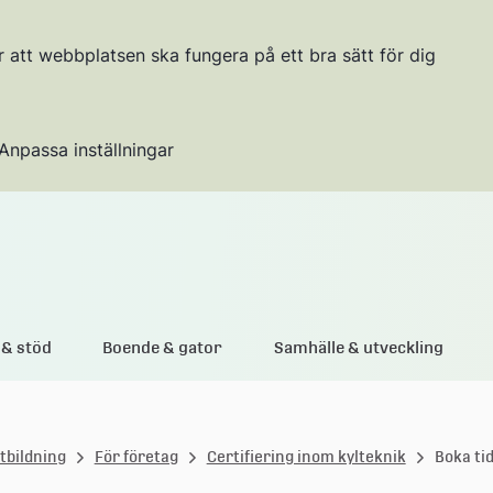
r att webbplatsen ska fungera på ett bra sätt för dig
Anpassa inställningar
Gå till innehållet
& stöd
Boende & gator
Samhälle & utveckling
tbildning
För företag
Certifiering inom kylteknik
Boka ti