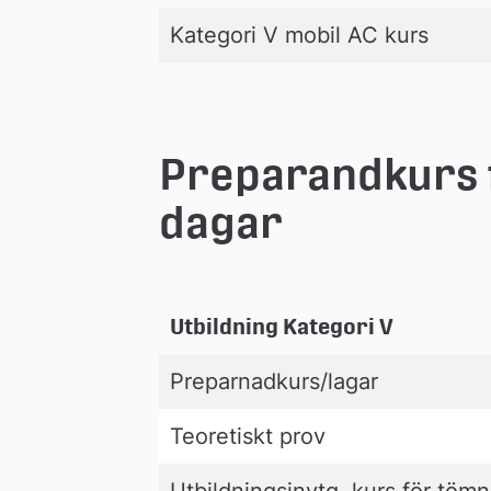
n
Kategori V mobil AC kurs
Preparandkurs f
dagar
Utbildning Kategori V
Preparnadkurs/lagar
Teoretiskt prov
Utbildningsinytg, kurs för tömn