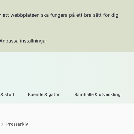
r att webbplatsen ska fungera på ett bra sätt för dig
Anpassa inställningar
Gå till innehållet
& stöd
Boende & gator
Samhälle & utveckling
Pressarkiv