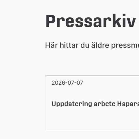
e
Pressarkiv
å
Här hittar du äldre press
k
o
2026-07-07
m
Uppdatering arbete Hapar
m
u