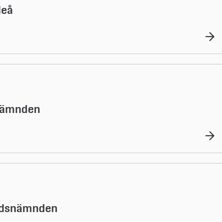
leå
snämnden
tidsnämnden