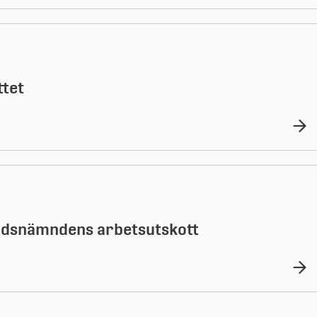
ttet
itidsnämndens arbetsutskott