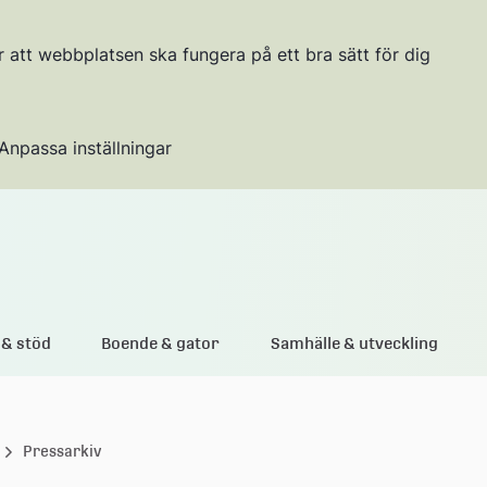
r att webbplatsen ska fungera på ett bra sätt för dig
Anpassa inställningar
Gå till innehållet
& stöd
Boende & gator
Samhälle & utveckling
Pressarkiv