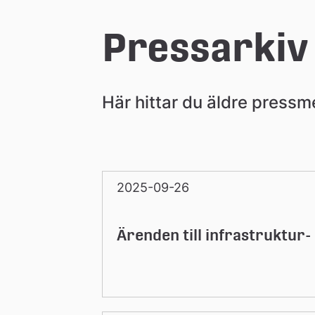
e
Pressarkiv
å
Här hittar du äldre press
k
o
2025-09-26
m
Ärenden till infrastruktur
m
u