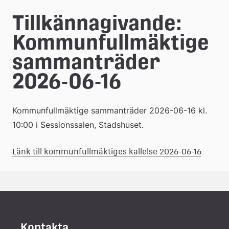
e
Tillkännagivande: 
å
Kommunfullmäktige 
k
sammanträder 
o
2026-06-16
m
m
Kommunfullmäktige sammanträder 2026-06-16 kl. 
u
10:00 i Sessionssalen, Stadshuset.
n
(pdf, 1
Länk 
Länk till kommunfullmäktiges kallelse 2026-06-16
till 
ett 
dokum
Kontakta