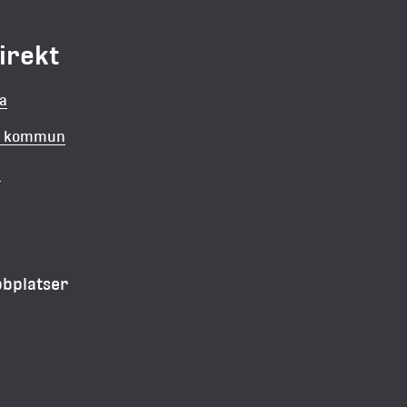
direkt
la
in kommun
v
bbplatser