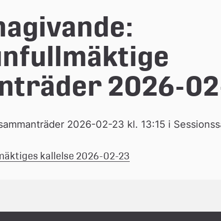
nagivande: 
fullmäktige 
träder 2026-02
ammanträder 2026-02-23 kl. 13:15 i Sessionss
(pdf, 2.2 mb.)
mäktiges kallelse 2026-02-23
Länk 
till 
ett 
dokument