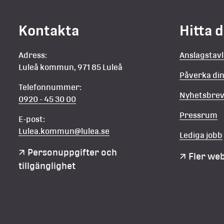
n
Kontakta
Hitta 
Adress:
Anslagstav
Luleå kommun, 971 85 Luleå
Påverka d
Telefonnummer:
Nyhetsbre
0920 - 45 30 00
Pressrum
E-post:
Lulea.kommun@lulea.se
Lediga jobb
Personuppgifter och 
Fler we
tillgänglighet