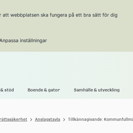
r att webbplatsen ska fungera på ett bra sätt för dig
Anpassa inställningar
Gå till innehållet
& stöd
Boende & gator
Samhälle & utveckling
rättssäkerhet
Anslagstavla
Tillkännagivande: Kommunfullm