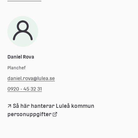
Daniel Rova
Planchef
daniel.rova@lulea.se
0920 - 45 32 31
Så här hanterar Luleå kommun 
Länk
personuppgifter
till