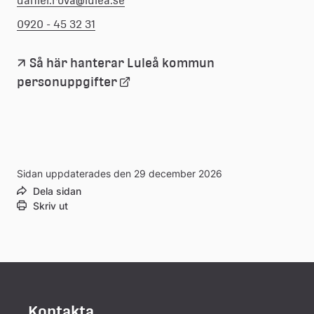
daniel.rova@lulea.se
0920 - 45 32 31
Så här hanterar Luleå kommun 
Länk
personuppgifter
till
extern
Sidan uppdaterades den 29 december 2026
webbplats
Dela sidan
Skriv ut
Kontakta