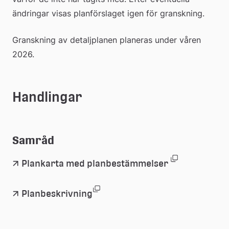
ändringar visas planförslaget igen för granskning.
Granskning av detaljplanen planeras under våren 
2026.
Handlingar
Samråd
(pdf, 1.1 mb
Länk
Plankarta med planbestämmelser 
till
(pdf, 7.9 mb, öppnas i nytt fön
Länk
Planbeskrivning
ett
till