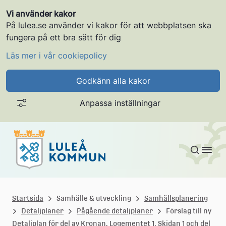
Vi använder kakor
På lulea.se använder vi kakor för att webbplatsen ska
fungera på ett bra sätt för dig
Läs mer i vår cookiepolicy
Godkänn alla kakor
Anpassa inställningar
Gå till innehållet
L
u
Startsida
Samhälle & utveckling
Samhällsplanering
Detaljplaner
Pågående detaljplaner
Förslag till ny
l
Detaljplan för del av Kronan, Logementet 1, Skidan 1 och del