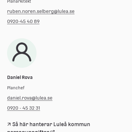
Planarkitekt
ruben.noren.selberg@lulea.se
0920-45 40 89
Daniel Rova
Planchef
daniel.rova@lulea.se
0920 - 45 32 31
Så här hanterar Luleå kommun 
Länk