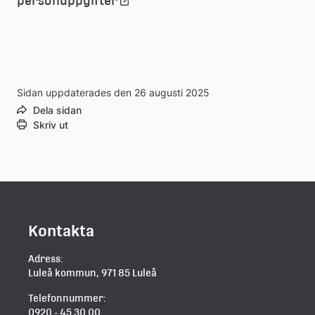
personuppgifter
till
extern
Sidan uppdaterades den 26 augusti 2025
webbplats
Dela sidan
Skriv ut
Kontakta
Adress:
Luleå kommun, 971 85 Luleå
Telefonnummer:
0920 - 45 30 00