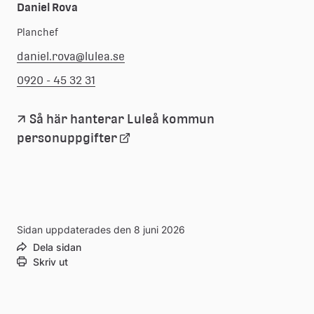
Daniel Rova
Planchef
daniel.rova@lulea.se
0920 - 45 32 31
Så här hanterar Luleå kommun 
Länk
personuppgifter
till
extern
Sidan uppdaterades den 8 juni 2026
webbplats
Dela sidan
Skriv ut